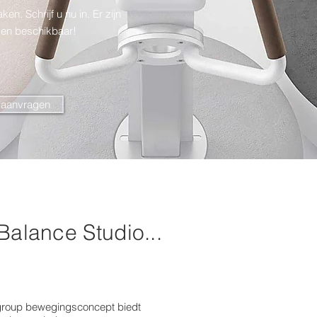
en. Schrijf u nu in. Er zijn
sen beschikbaar!
e aanvragen
Balance Studio...
group bewegingsconcept biedt