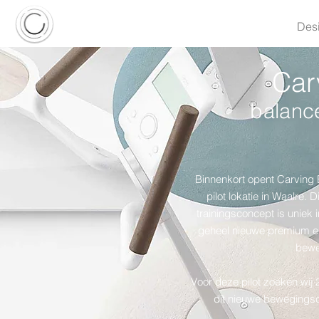
Des
Car
balanc
Binnenkort opent Carving 
pilot lokatie in Waalre. 
trainingsconcept is uniek 
geheel nieuwe premium er
bewe
Voor deze pilot zoeken wij
dit nieuwe bewegingsc