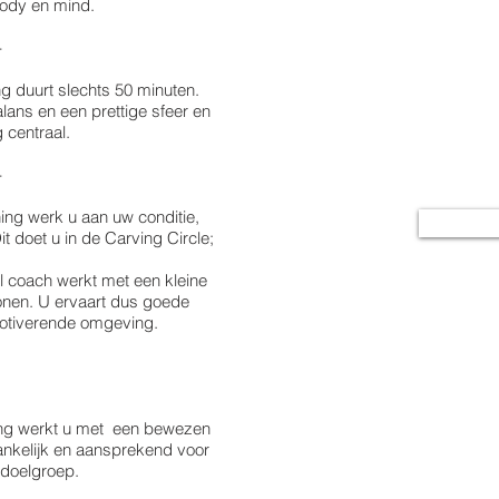
Meer i
body en mind.
-
Wilt u weten ho
g duurt slechts 50 minuten.
Circle training
lans en een prettige sfeer en
businessmodel? Vr
centraal.
uitgebreide concept
-
financiël
ning werk u aan uw conditie,
Informa
Dit doet u in de Carving Circle;
 coach werkt met een kleine
onen. U ervaart dus goede
otiverende omgeving.
-
ning werkt u met een bewezen
ankelijk en aansprekend voor
doelgroep.