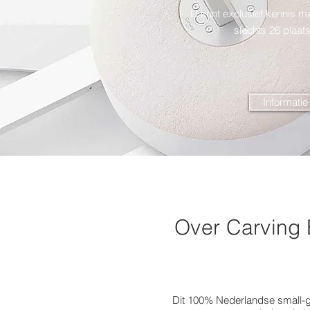
U kunt exclusief kennis mak
slechts 26 plaat
Informati
Over
Carving 
Dit 100% Nederlandse small-