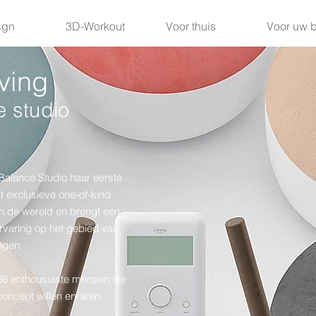
ign
3D-Workout
Voor thuis
Voor uw 
ving
e studio
Balance Studio haar eerste
Dit exclusieve one-of-kind
in de wereld en brengt een
varing op het gebied van
gen.
 26 enthousiaste mensen die
oncept willen ervaren.