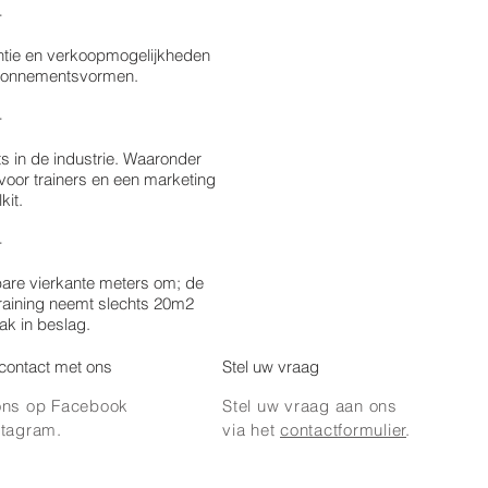
-
ntie en verkoopmogelijkheden
bonnementsvormen.
-
s in de industrie. Waaronder
voor trainers en een marketing
kit.
-
bare vierkante meters om; de
raining neemt slechts 20m2
ak in beslag.
n contact met ons
Stel uw vraag
ons op Facebook
Stel uw vraag aan ons
stagram.
via het
contactformulier
.